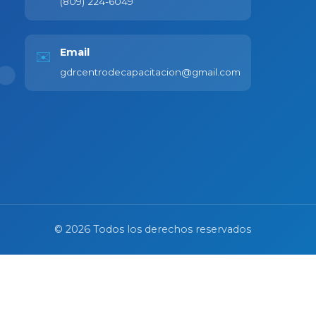
(809) 224-6049
Email
✉️
gdrcentrodecapacitacion@gmail.com
©
2026
Todos los derechos reservados