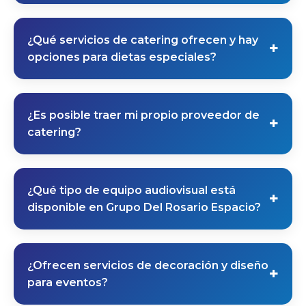
Grupo Del Rosario Espacio tiene una
¿Qué servicios de catering ofrecen y hay
capacidad máxima de personas en su
opciones para dietas especiales?
configuración estándar. Sin embargo, esta
capacidad puede variar según el tipo de
Trabajamos con proveedores de catering
evento y la disposición del espacio. Por
¿Es posible traer mi propio proveedor de
de alta calidad que ofrecen una amplia
favor, contáctanos para discutir tus
catering?
variedad de opciones gastronómicas para
necesidades específicas y encontrar la
adaptarse a tus necesidades. Ofrecemos
mejor solución para tu evento.
Sí, entendemos que algunos clientes
menús personalizables que pueden incluir
¿Qué tipo de equipo audiovisual está
pueden tener preferencias específicas o
opciones para dietas especiales, como
disponible en Grupo Del Rosario Espacio?
requerimientos especiales que deseen
vegetarianas, veganas, sin gluten, entre
atender con su propio proveedor de
otras. Por favor, contáctanos para discutir
Nuestro salón está equipado con
catering. Estamos abiertos a trabajar con
tus requisitos dietéticos específicos y
¿Ofrecen servicios de decoración y diseño
tecnología audiovisual de última
proveedores externos. Por favor,
personalizar un menú para tu evento.
para eventos?
generación que incluye pantallas, sistemas
contáctanos con anticipación para discutir