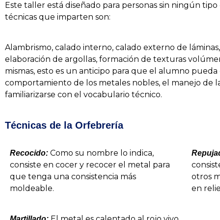
Este taller está diseñado para personas sin ningún tipo
técnicas que imparten son:
Alambrismo, calado interno, calado externo de láminas, 
elaboración de argollas, formación de texturas volúmen
mismas, esto es un anticipo para que el alumno pueda ex
comportamiento de los metales nobles, el manejo de l
familiarizarse con el vocabulario técnico.
Técnicas de la Orfebrería
Como su nombre lo indica,
Recocido:
Repuja
consiste en cocer y recocer el metal para
consist
que tenga una consistencia más
otros m
moldeable.
en reli
El metal es calentado al rojo vivo
Martillado: