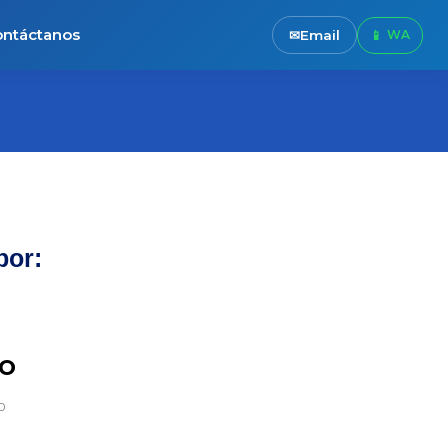
ntáctanos
Email
por:
io
0