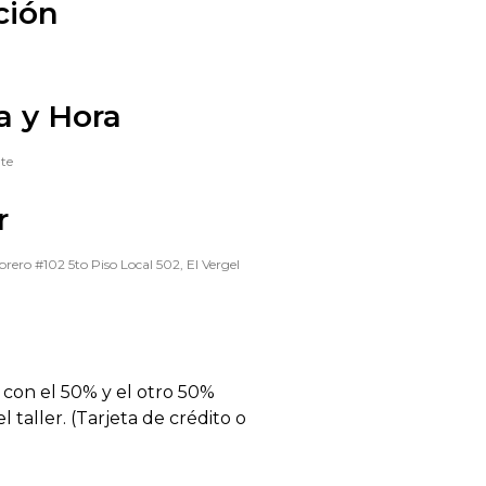
ción
a y Hora
te
r
brero #102 5to Piso Local 502, El Vergel
con el 50% y el otro 50%
el taller. (Tarjeta de crédito o