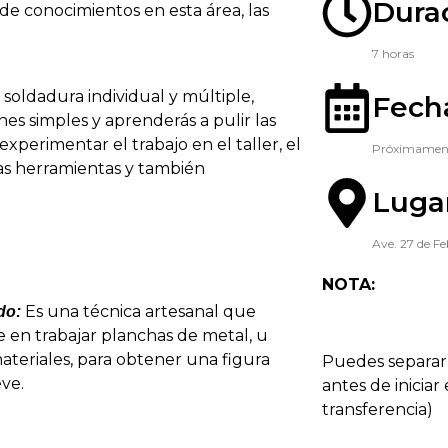
Dura
 de conocimientos en esta área, las
7 horas
soldadura individual y múltiple,
Fech
es simples y aprenderás a pulir las
perimentar el trabajo en el taller, el
Próximamen
as herramientas y también
Luga
Ave. 27 de Fe
NOTA:
Es una técnica artesanal que
do:
e en trabajar planchas de metal, u
ateriales, para obtener una figura
Puedes separar 
eve.
antes de iniciar 
transferencia)